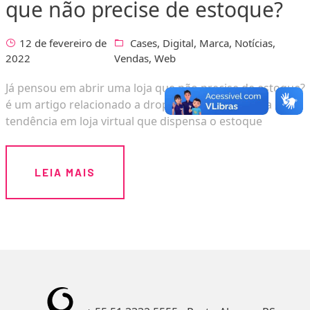
que não precise de estoque?
12 de fevereiro de
Cases
,
Digital
,
Marca
,
Notícias
,
2022
Vendas
,
Web
Já pensou em abrir uma loja que não precise de estoque?
é um artigo relacionado a dropshipping, uma nova
tendência em loja virtual que dispensa o estoque
LEIA MAIS