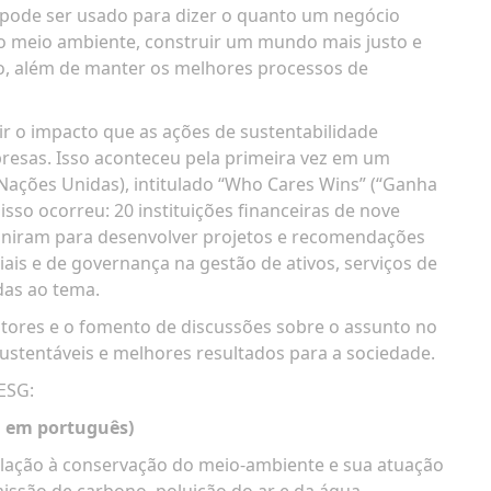
o pode ser usado para dizer o quanto um negócio
o meio ambiente, construir um mundo mais justo e
o, além de manter os melhores processos de
r o impacto que as ações de sustentabilidade
resas. Isso aconteceu pela primeira vez em um
Nações Unidas), intitulado “Who Cares Wins” (“Ganha
sso ocorreu: 20 instituições financeiras de nove
 reuniram para desenvolver projetos e recomendações
ais e de governança na gestão de ativos, serviços de
das ao tema.
fatores e o fomento de discussões sobre o assunto no
stentáveis e melhores resultados para a sociedade.
 ESG:
, em português)
elação à conservação do meio-ambiente e sua atuação