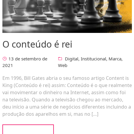
O conteúdo é rei
13 de setembro de
Digital
,
Institucional
,
Marca
,
2021
Web
Em 1996, Bill Gates abria o seu famoso artigo Content is
King (Conteúdo é rei) assim: Conteúdo é o que realmente
vai movimentar o dinheiro na Internet, assim como foi
na televisão. Quando a televisão chegou ao mercado,
deu início a uma série de negócios diferentes incluindo a
produção dos aparelhos em si, mas no […]