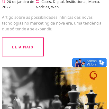
20 de janeiro de
Cases
,
Digital
,
Institucional
,
Marca
,
2022
Notícias
,
Web
Artigo sobre as possibilidades infinitas das novas
tecnologias no marketing da nova era, uma tendência
que só tende a se expandir.
LEIA MAIS