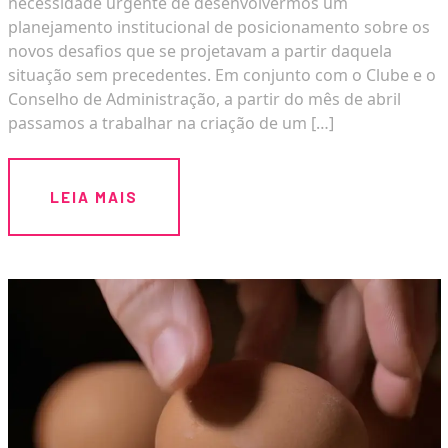
necessidade urgente de desenvolvermos um
planejamento institucional de posicionamento sobre os
novos desafios que se projetavam a partir daquela
situação sem precedentes. Em conjunto com o Clube e o
Conselho de Administração, a partir do mês de abril
passamos a trabalhar na criação de um […]
LEIA MAIS