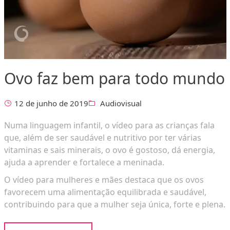
Ovo faz bem para todo mundo
12 de junho de 2019
Audiovisual
Numa linguagem infantil, o vídeo para as crianças fala
que, além de ser saudável e nutritivo por ter várias
vitaminas e sais minerais, o ovo é gostoso, dá energia,
ajuda a aprender e fortalece a meninada.
O vídeo para mulheres e mães destaca que os ovos
favorecem uma alimentação equilibrada e saudável,
contribuindo para que a mulher seja única, forte e plena.