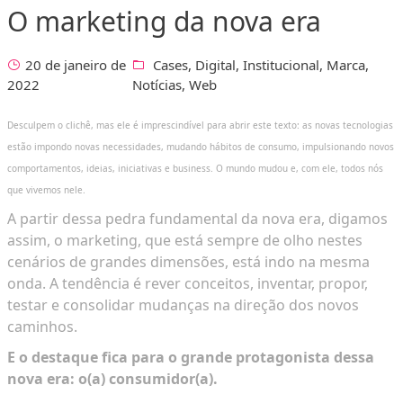
O marketing da nova era
20 de janeiro de
Cases
,
Digital
,
Institucional
,
Marca
,
2022
Notícias
,
Web
Desculpem o clichê, mas ele é imprescindível para abrir este texto: as novas tecnologias
estão impondo novas necessidades, mudando hábitos de consumo, impulsionando novos
comportamentos, ideias, iniciativas e business. O mundo mudou e, com ele, todos nós
que vivemos nele.
A partir dessa pedra fundamental da nova era, digamos
assim, o marketing, que está sempre de olho nestes
cenários de grandes dimensões, está indo na mesma
onda. A tendência é rever conceitos, inventar, propor,
testar e consolidar mudanças na direção dos novos
caminhos.
E o destaque fica para o grande protagonista dessa
nova era: o(a) consumidor(a).