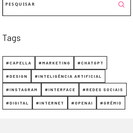
Tags
#CAPELLA
#MARKETING
#CHATGPT
#DESIGN
#INTELIGÊNCIA ARTIFICIAL
#INSTAGRAM
#INTERFACE
#REDES SOCIAIS
#DIGITAL
#INTERNET
#OPENAI
#GRÊMIO